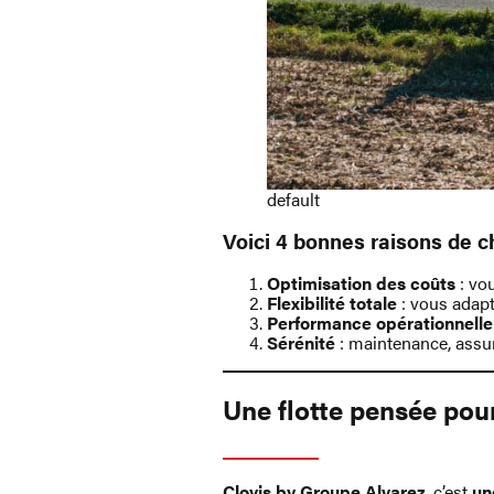
default
Voici 4 bonnes raisons de ch
Optimisation des coûts
: vo
Flexibilité totale
: vous adapte
Performance opérationnelle
Sérénité
: maintenance, assu
Une flotte pensée pou
Clovis
by Groupe Alvarez
, c’est
un