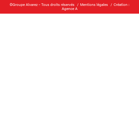
©Groupe Alvarez – Tous droits réservés
Mentions légales
Création :
Agence A