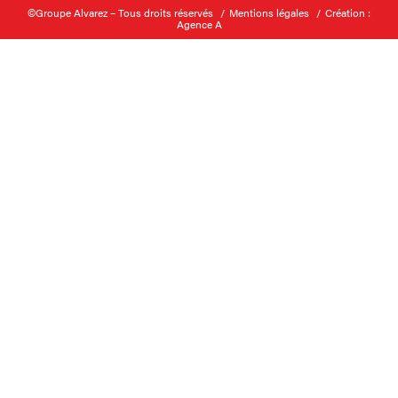
©Groupe Alvarez – Tous droits réservés
Mentions légales
Création :
Agence A