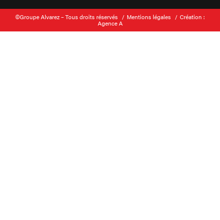
©Groupe Alvarez – Tous droits réservés
Mentions légales
Création :
Agence A