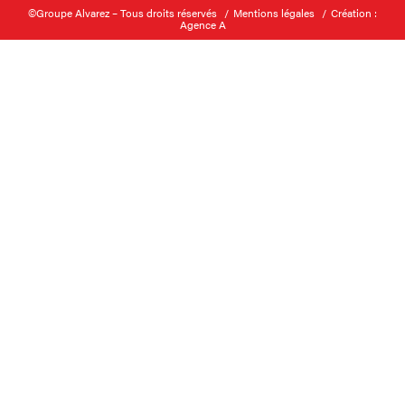
©Groupe Alvarez – Tous droits réservés
Mentions légales
Création :
Agence A